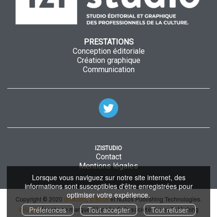
PRESTATIONS
Conception éditoriale
Création graphique
Communication
IZISTUDIO
Contact
Mentions légales
Lorsque vous naviguez sur notre site internet, des
informations sont susceptibles d'être enregistrées pour
optimiser votre expérience.
Copyright
2020
IziStudio
,
IziBook
et Nuxos Publishing Technologies.
©
Préférences
Tout accepter
Tout refuser
IziStudio
© est une marque déposée de la société Nuxos Publishing